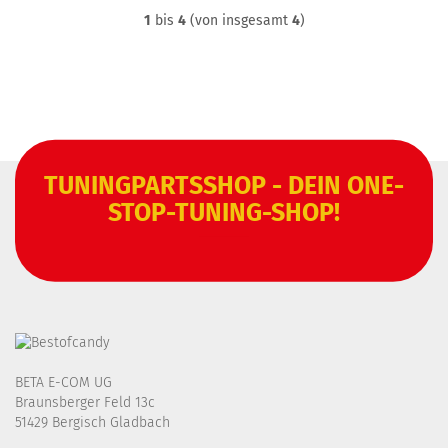
1
bis
4
(von insgesamt
4
)
TUNINGPARTSSHOP - DEIN ONE-
STOP-TUNING-SHOP!
BETA E-COM UG
Braunsberger Feld 13c
51429 Bergisch Gladbach