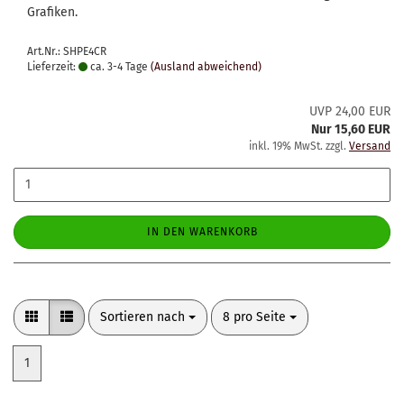
Grafiken.
Art.Nr.: SHPE4CR
Lieferzeit:
ca. 3-4 Tage
(Ausland abweichend)
UVP 24,00 EUR
Nur 15,60 EUR
inkl. 19% MwSt. zzgl.
Versand
IN DEN WARENKORB
Sortieren nach
pro Seite
Sortieren nach
8 pro Seite
1