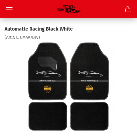
Au­to­mat­te Ra­cing Black White
(Art.Nr.:
CM4A7BW
)