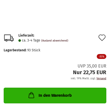
Lieferzeit:
A
ca. 3-4 Tage
(Ausland abweichend)
d
Lagerbestand:
93
Stück
M
-35%
UVP 35,00 EUR
Nur 22,75 EUR
inkl. 19% MwSt. zzgl.
Versand
In den Warenkorb