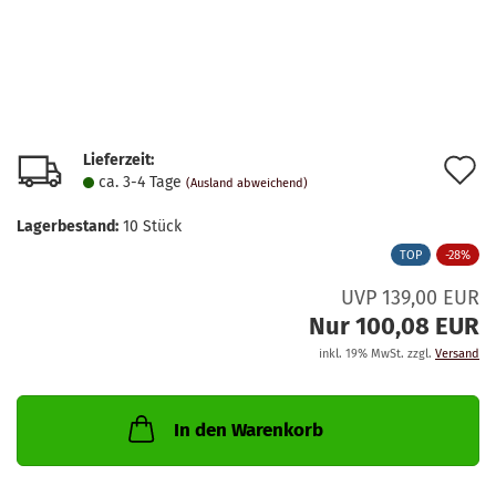
Lieferzeit:
A
ca. 3-4 Tage
(Ausland abweichend)
d
Lagerbestand:
10
Stück
M
TOP
-28%
UVP 139,00 EUR
Nur 100,08 EUR
inkl. 19% MwSt. zzgl.
Versand
In den Warenkorb