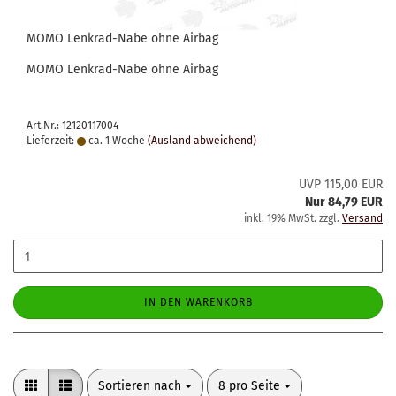
MOMO Lenkrad-​​Nabe ohne Air­bag
MOMO Lenkrad-​Nabe ohne Air­bag
Art.Nr.: 12120117004
Lieferzeit:
ca. 1 Woche
(Ausland abweichend)
UVP 115,00 EUR
Nur 84,79 EUR
inkl. 19% MwSt. zzgl.
Versand
IN DEN WARENKORB
Sortieren nach
pro Seite
Sortieren nach
8 pro Seite